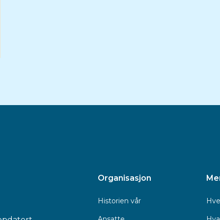
Organisasjon
Me
Historien vår
Hve
Ansatte
Hva 
ppdatert.