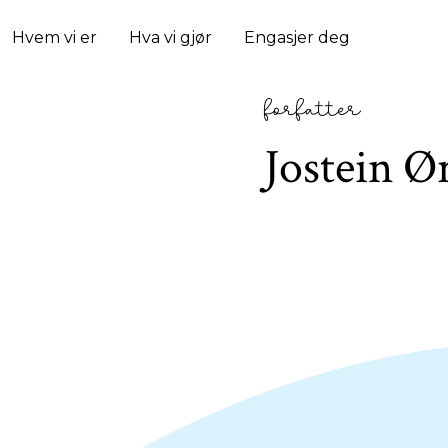
Hvem vi er
Hva vi gjør
Engasjer deg
forfatter
Jostein 