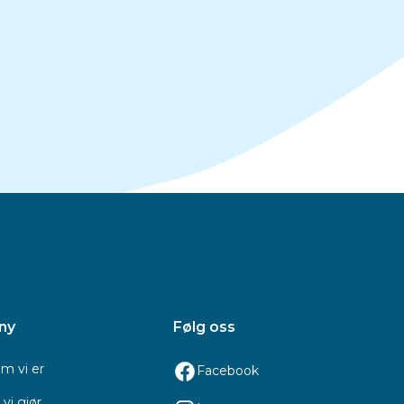
ny
Følg oss
m vi er
Facebook
vi gjør