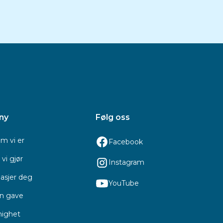
ny
Følg oss
m vi er
Facebook
vi gjør
Instagram
asjer deg
YouTube
en gave
ighet