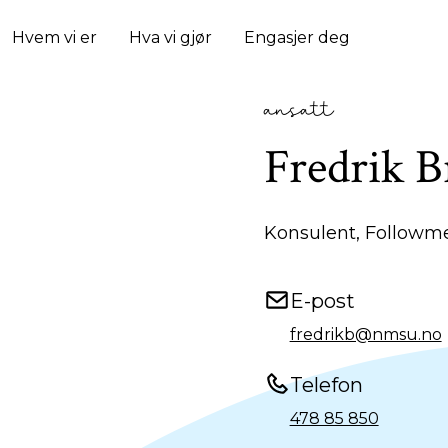
Hvem vi er
Hva vi gjør
Engasjer deg
ansatt
Fredrik B
Konsulent, Followm
E-post
fredrikb@nmsu.no
Telefon
478 85 850