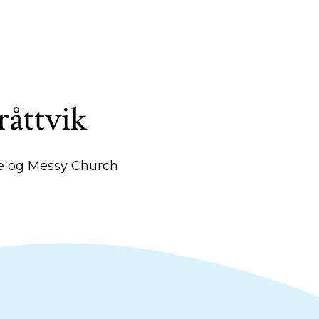
råttvik
e og Messy Church