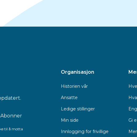
Organisasjon
Me
Historien vår
Hve
Ansatte
Hva 
ppdatert.
Ledige stillinger
Eng
Min side
Gi 
e til å motta
Innlogging for frivillige
Men