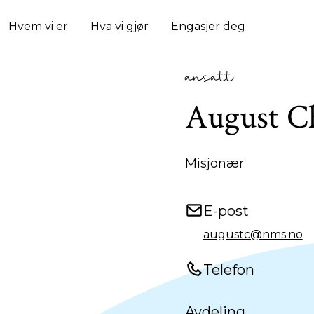
Hvem vi er
Hva vi gjør
Engasjer deg
ansatt
August C
Misjonær
E-post
augustc@nms.no
Telefon
Avdeling