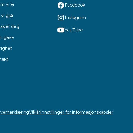
m vi er
Facebook
vi gjør
Instagram
asjer deg
YouTube
en gave
ighet
takt
vernerklæring
Vilkår
Innstillinger for informasjonskapsler