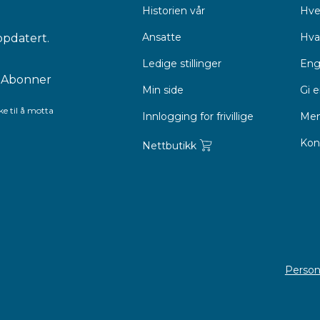
Historien vår
Hve
Ansatte
Hva 
ppdatert.
Ledige stillinger
Eng
Min side
Gi 
e til å motta
Innlogging for frivillige
Men
Kon
Nettbutikk
Person