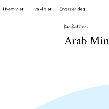
Hvem vi er
Hva vi gjør
Engasjer deg
forfatter
Arab Mini