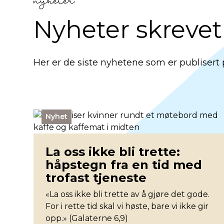
nyheter
Nyheter skrevet
Her er de siste nyhetene som er publisert
Nyhet
La oss ikke bli trette:
håpstegn fra en tid med
trofast tjeneste
«La oss ikke bli trette av å gjøre det gode.
For i rette tid skal vi høste, bare vi ikke gir
opp.» (Galaterne 6,9)