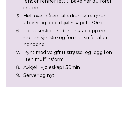
lenger renner lett tilbake når du rører
i bunn
Hell over på en tallerken, spre røren
utover og legg i kjøleskapet i 30min
Ta litt smør i hendene, skrap opp en
stor teskje røre og form til små baller i
hendene
Pynt med valgfritt strøssel og legg i en
liten muffinsform
Avkjøl i kjøleskap i 30min
Server og nyt!