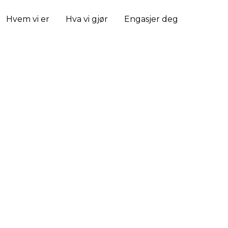
Hvem vi er
Hva vi gjør
Engasjer deg