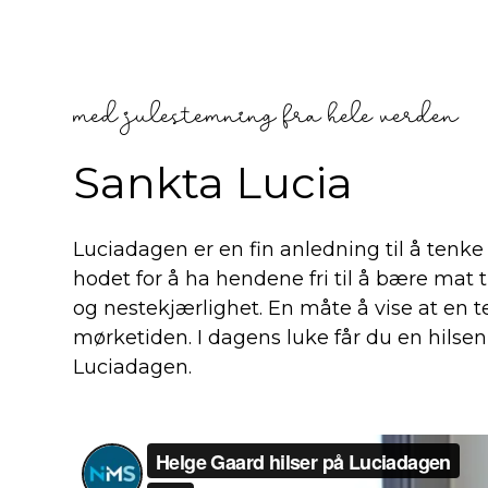
med julestemning fra hele verden
Sankta Lucia
Luciadagen er en fin anledning til å tenke
hodet for å ha hendene fri til å bære mat t
og nestekjærlighet. En måte å vise at en t
mørketiden. I dagens luke får du en hilse
Luciadagen.